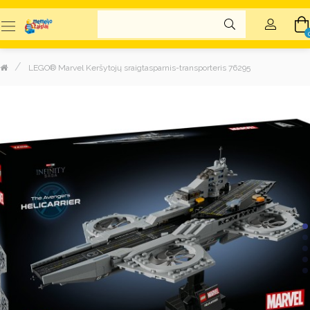
LEGO® Marvel Keršytojų sraigtasparnis-transporteris 76295