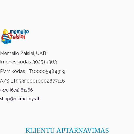
Memelio Žaislai, UAB
Imonės kodas 302519363
PVM kodas LT100005484319
A/S LT553500010002677116
+370 (679) 81266
shop@memeltoys.lt
KLIENTŲ APTARNAVIMAS