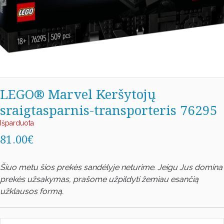
LEGO® Marvel Keršytojų
sraigtasparnis-transporteris 76295
Išparduota
81.00€
Šiuo metu šios prekės sandėlyje neturime. Jeigu Jus domina
prekės užsakymas, prašome užpildyti žemiau esančią
užklausos formą.