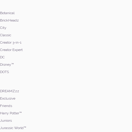
Botanical
BrickHeadz
City
Classic
Creator 3-in-1
Creator Expert
DC
Disney™
DOTS
DREAMZzz
Exclusive
Friends
Harry Potter™
Juniors
Jurassic World™