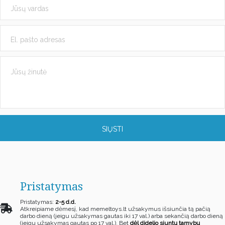
SIŲSTI
Pristatymas
Pristatymas:
2-5 d.d.
Atkreipiame dėmesį, kad memeltoys.lt užsakymus išsiunčia tą pačią
darbo dieną (jeigu užsakymas gautas iki 17 val.) arba sekančią darbo dieną
(jeigu užsakymas gautas po 17 val.). Bet
dėl didelio siuntų tarnybų