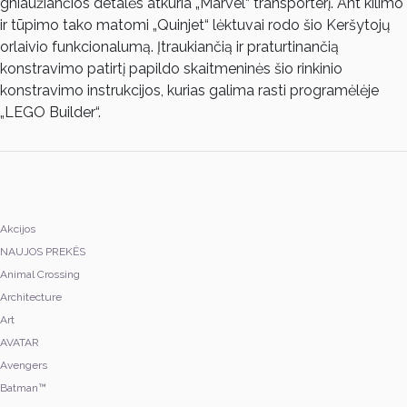
gniaužiančios detalės atkuria „Marvel“ transporterį. Ant kilimo
ir tūpimo tako matomi „Quinjet“ lėktuvai rodo šio Keršytojų
orlaivio funkcionalumą. Įtraukiančią ir praturtinančią
konstravimo patirtį papildo skaitmeninės šio rinkinio
konstravimo instrukcijos, kurias galima rasti programėlėje
„LEGO Builder“.
Akcijos
NAUJOS PREKĖS
Animal Crossing
Architecture
Art
AVATAR
Avengers
Batman™