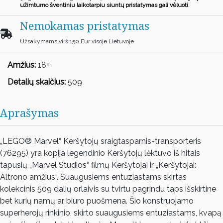
užimtumo šventiniu laikotarpiu siuntų pristatymas gali vėluoti
.
Nemokamas pristatymas
Užsakymams virš 150 Eur visoje Lietuvoje
Amžius:
18+
Detalių skaičius:
509
Aprašymas
„LEGO® Marvel“ Keršytojų sraigtasparnis-transporteris
(76295) yra kopija legendinio Keršytojų lėktuvo iš hitais
tapusių „Marvel Studios“ filmų Keršytojai ir „Keršytojai:
Altrono amžius“. Suaugusiems entuziastams skirtas
kolekcinis 509 dalių orlaivis su tvirtu pagrindu taps išskirtine
bet kurių namų ar biuro puošmena. Šio konstruojamo
superherojų rinkinio, skirto suaugusiems entuziastams, kvapą