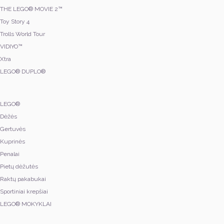
THE LEGO® MOVIE 2™
Toy Story 4
Trolls World Tour
VIDIYO™
Xtra
LEGO® DUPLO®
LEGO®
Dėžės
Gertuvės
Kuprinės
Penalai
Pietų dėžutės
Raktų pakabukai
Sportiniai krepšiai
LEGO® MOKYKLAI