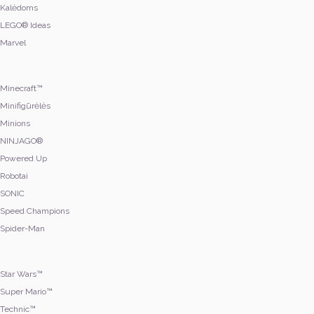
Kalėdoms
LEGO® Ideas
Marvel
Minecraft™
Minifigūrėlės
Minions
NINJAGO®
Powered Up
Robotai
SONIC
Speed Champions
Spider-Man
Star Wars™
Super Mario™
Technic™