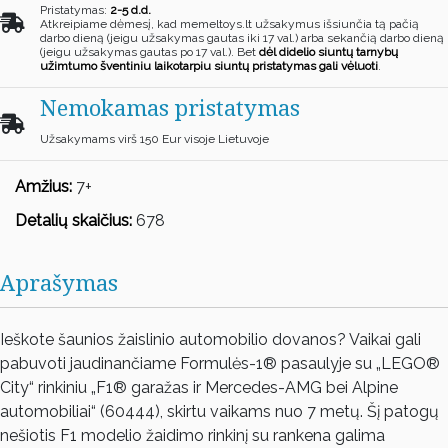
Pristatymas:
2-5 d.d.
Atkreipiame dėmesį, kad memeltoys.lt užsakymus išsiunčia tą pačią
darbo dieną (jeigu užsakymas gautas iki 17 val.) arba sekančią darbo dieną
(jeigu užsakymas gautas po 17 val.). Bet
dėl didelio siuntų tarnybų
užimtumo šventiniu laikotarpiu siuntų pristatymas gali vėluoti
.
Nemokamas pristatymas
Užsakymams virš 150 Eur visoje Lietuvoje
Amžius:
7+
Detalių skaičius:
678
Aprašymas
Ieškote šaunios žaislinio automobilio dovanos? Vaikai gali
pabuvoti jaudinančiame Formulės-1® pasaulyje su „LEGO®
City“ rinkiniu „F1® garažas ir Mercedes-AMG bei Alpine
automobiliai“ (60444), skirtu vaikams nuo 7 metų. Šį patogų
nešiotis F1 modelio žaidimo rinkinį su rankena galima