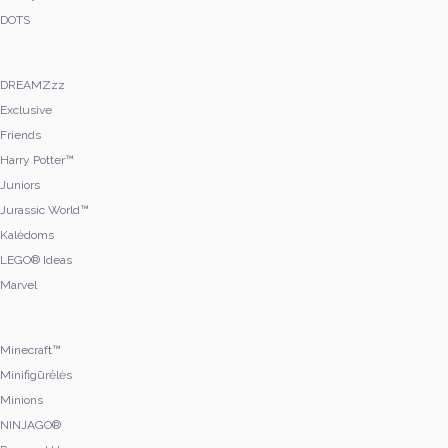
DOTS
DREAMZzz
Exclusive
Friends
Harry Potter™
Juniors
Jurassic World™
Kalėdoms
LEGO® Ideas
Marvel
Minecraft™
Minifigūrėlės
Minions
NINJAGO®