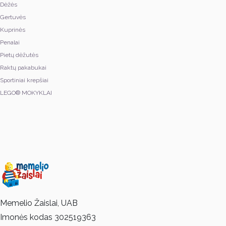
Dėžės
Gertuvės
Kuprinės
Penalai
Pietų dėžutės
Raktų pakabukai
Sportiniai krepšiai
LEGO® MOKYKLAI
Memelio Žaislai, UAB
Imonės kodas 302519363