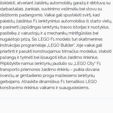
išskleisti, atveriant žaislinių automobilių garažą ir dirbtuvę su
darbastaliais, įrankiais, suvirinimo vežimėliu bei stovu su
slidžiomis padangomis. Vaikai gali spustelėti svirtį, kad
paleistų žaislinius F1 lenktyninius automobilius iš starto vietų,
ir pasinerti į įspūdingas lenktynių trasos istorijas ir nuotykius,
pasitelkę 2 vairuotojų ir 4 mechanikų minifigūrėles bei
nugalėtojo prizą. Šis LEGO F1 modelis turi skaitmenines
instrukcijas programėlėje „LEGO Builder“. Joje vaikai gali
priartinti ir pasukti konstruojamus trimačius modelius, stebėti
pažangą ir tyrinėti bei išsaugoti kitus žaidimo rinkinius.
Pripildykite namus lenktynių jaudulio su „LEGO City“ F1
transporto priemonės žaidimo rinkiniu – puikia dovana
švenčių ar gimtadienio proga mažiesiems lenktynių
gerbėjams. Atraskite dinamiškus F1 tematikos LEGO
konstravimo rinkinius vaikams ir suaugusiesiems.