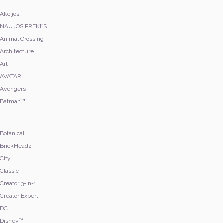
Akcijos
NAUJOS PREKĖS
Animal Crossing
Architecture
Art
AVATAR
Avengers
Batman™
Botanical
BrickHeadz
City
Classic
Creator 3-in-1
Creator Expert
DC
Disney™