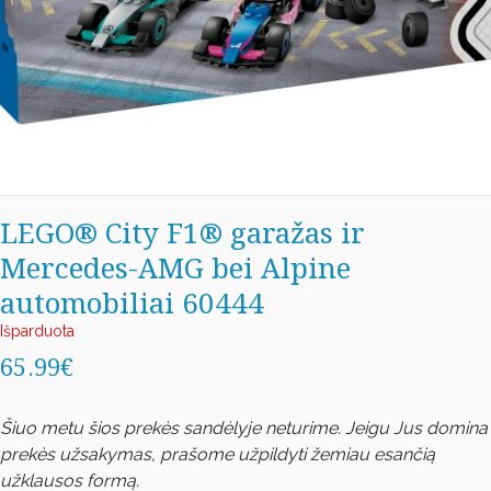
LEGO® City F1® garažas ir
Mercedes-AMG bei Alpine
automobiliai 60444
Išparduota
65.99€
Šiuo metu šios prekės sandėlyje neturime. Jeigu Jus domina
prekės užsakymas, prašome užpildyti žemiau esančią
užklausos formą.