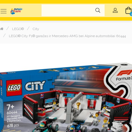
LEGO®
City
LEGO® City F1® garažas ir Mercedes-AMG bei Alpine automobiliai 60444